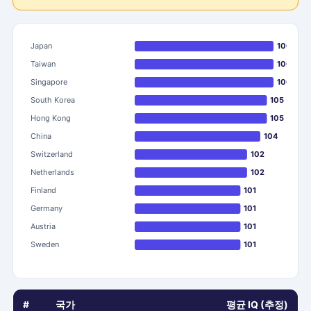
Japan
106
Taiwan
106
Singapore
106
South Korea
105
Hong Kong
105
China
104
Switzerland
102
Netherlands
102
Finland
101
Germany
101
Austria
101
Sweden
101
#
국가
평균 IQ (추정)