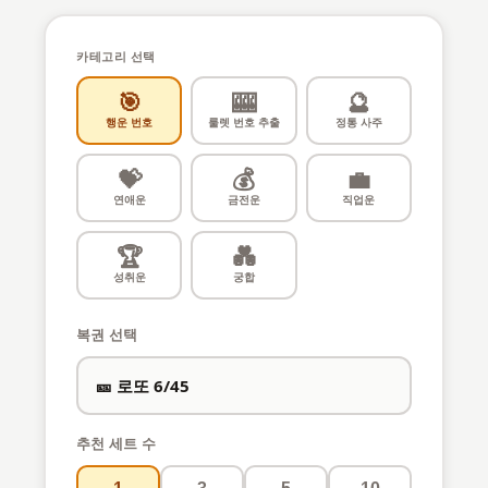
카테고리 선택
🎯
🎰
🔮
행운 번호
룰렛 번호 추출
정통 사주
💝
💰
💼
연애운
금전운
직업운
🏆
💑
성취운
궁합
복권 선택
🎫 로또 6/45
추천 세트 수