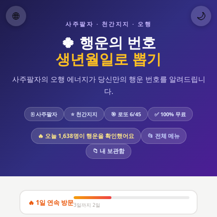
🌙
🌐
사주팔자 · 천간지지 · 오행
🍀 행운의 번호
생년월일로 뽑기
사주팔자의 오행 에너지가 당신만의 행운 번호를 알려드립니
다.
🀄 사주팔자
⭐ 천간지지
🎯 로또 6/45
✅ 100% 무료
🔥 오늘 1,638명이 행운을 확인했어요
📂 전체 메뉴
📁 내 보관함
🔥 1일 연속 방문
3일까지 2일