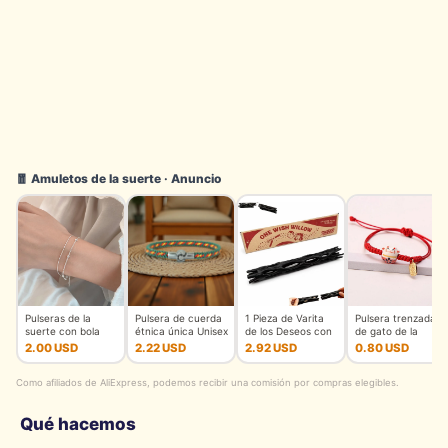
🧧 Amuletos de la suerte · Anuncio
Pulseras de la
Pulsera de cuerda
1 Pieza de Varita
Pulsera trenzada
suerte con bola
étnica única Unisex
de los Deseos con
de gato de la
redonda de Plata
hecha a mano tren
Caja, Varita de los
suerte de
2.00 USD
2.22 USD
2.92 USD
0.80 USD
de Ley
cerámica para
Como afiliados de AliExpress, podemos recibir una comisión por compras elegibles.
Qué hacemos