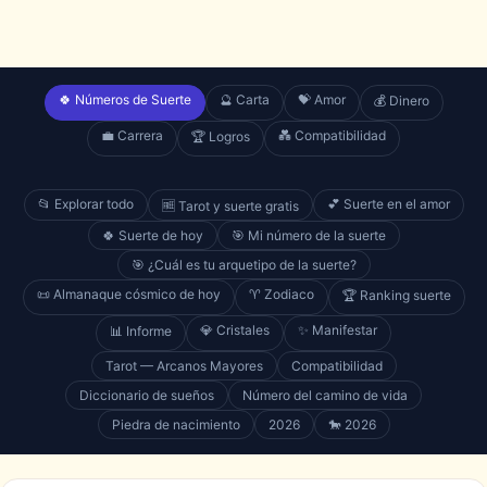
🍀 Números de Suerte
🔮 Carta
💝 Amor
💰 Dinero
💼 Carrera
💑 Compatibilidad
🏆 Logros
📂 Explorar todo
💕 Suerte en el amor
🆓 Tarot y suerte gratis
🍀 Suerte de hoy
🎯 Mi número de la suerte
🎯 ¿Cuál es tu arquetipo de la suerte?
📜 Almanaque cósmico de hoy
♈ Zodiaco
🏆 Ranking suerte
💎 Cristales
✨ Manifestar
📊 Informe
Tarot — Arcanos Mayores
Compatibilidad
Diccionario de sueños
Número del camino de vida
Piedra de nacimiento
2026
🐎 2026