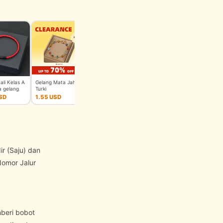
ali Kelas A
Gelang Mata Jahat
Gelang mata jahat
a gelang
Turki
Turkey beruntung
 merah
Keberuntungan
untuk pria wanita,
SD
1.55 USD
1.85 USD
untuk Wanita Pria
g
r (Saju) dan
Nomor Jalur
mberi bobot