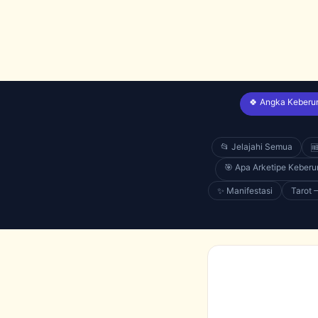
🍀 Angka Keberu
📂 Jelajahi Semua

🎯 Apa Arketipe Keber
✨ Manifestasi
Tarot 