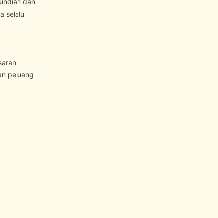
 undian dan
a selalu
saran
nan peluang