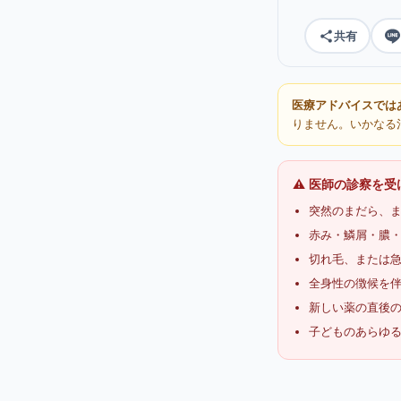
共有
医療アドバイスでは
りません。いかなる
⚠️ 医師の診察を
突然のまだら、
赤み・鱗屑・膿・
切れ毛、または
全身性の徴候を
新しい薬の直後
子どものあらゆ