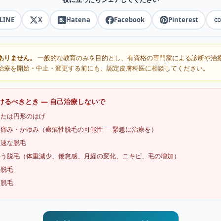
LINE
X
Hatena
Facebook
Pinterest
ありません。
一般的な教育のみを目的とし、有資格の専門家による診断や治
治療を開始・中止・変更する前にも、認定皮膚科医に相談してください。
受けるべきとき — 自己治療しないで
または円形のはげ
痛み・かゆみ（瘢痕性脱毛の可能性 — 緊急に治療を）
急速な脱毛
伴う脱毛（体重減少、倦怠感、月経の変化、ニキビ、毛の増加）
の脱毛
る脱毛