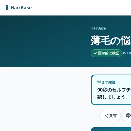
💈 HairBase
HairBase
薄毛の悩
✓ 医学的に検証
✍️ H
💡 まず結論
90秒のセルフ
認しましょう。
共有