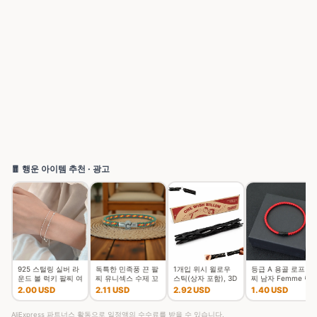
🧧 행운 아이템 추천 · 광고
925 스털링 실버 라
독특한 민족풍 끈 팔
1개입 위시 윌로우
등급 A 용골 로프 팔
운드 볼 럭키 팔찌 여
찌 유니섹스 수제 꼬
스틱(상자 포함), 3D
찌 남자 Femme 럭
성 더블 레이어 스네
임 행운의 실 커플 팔
프린팅된 소원을 담
키 레드 스레드
2.00 USD
2.11 USD
2.92 USD
1.40 USD
이크 체인 핫 최고 품
찌 여가 액세서리
은 위시 윌로우 스냅
Braclet 유치 Mirco
질의 보석 웨딩
스틱, 깨지기
Magen
AliExpress 파트너스 활동으로 일정액의 수수료를 받을 수 있습니다.