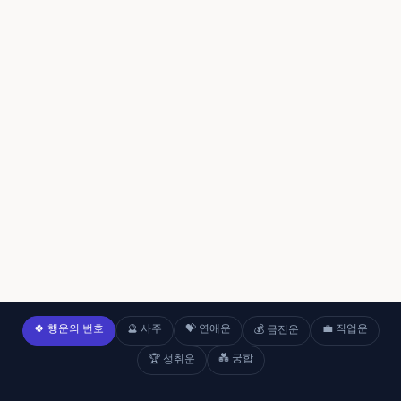
🍀 행운의 번호
🔮 사주
💝 연애운
💼 직업운
💰 금전운
💑 궁합
🏆 성취운