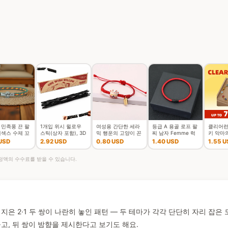
 민족풍 끈 팔
1개입 위시 윌로우
여성용 간단한 세라
등급 A 용골 로프 팔
클리어런
니섹스 수제 꼬
스틱(상자 포함), 3D
믹 행운의 고양이 꼰
찌 남자 Femme 럭
키 악마의
의 실 커플 팔
프린팅된 소원을 담
팔찌, 귀여운 동물 새
키 레드 스레드
성용 남
 USD
2.92 USD
0.80 USD
1.40 USD
1.55 U
가 액세서리
은 위시 윌로우 스냅
끼 고양이, 손으로 짠
Braclet 유치 Mirco
레드 블
스틱, 깨지기
조절 가능한 뱅
Magen
가능한 
 일정액의 수수료를 받을 수 있습니다.
지은 2·1 두 쌍이 나란히 놓인 패턴 — 두 테마가 각각 단단히 자리 잡은
고, 뒤 쌍이 방향을 제시한다고 보기도 해요.