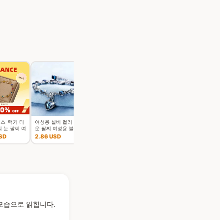
스_럭키 터
여성용 실버 컬러 행
여성용 실버 컬러 행
 눈 팔찌 여
운 팔찌 여성용 블루
운 팔찌 여성용 블루
성용 화려한
크리스탈 하트 참 팔
크리스탈 하트 참 팔
SD
2.86 USD
2.43 USD
루 아이 조절
찌 신부 결혼 약혼 고
찌 신부 결혼 약혼 고
금속 체인
급 보석
급 보석
 모습으로 읽힙니다.