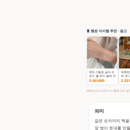
🧧 행운 아이템 추천 · 광고
925 스털링 실버 라
독특한
운드 볼 럭키 팔찌 여
찌 유
성 더블 레이어 스네
임 행운
2.00 USD
2.22
이크 체인 핫 최고 품
찌 여
질의 보석 웨딩
AliExpress 파트너스 활동으로
의미
같은 숫자끼리 짝을 
앞 쌍이 토대를 만들