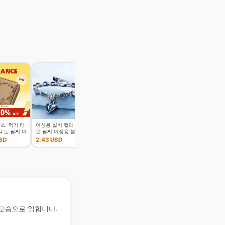
스_럭키 터
여성용 실버 컬러 행
행운의 터키 악마의
 눈 팔찌 여
운 팔찌 여성용 블루
눈 팔찌 여성을위한
성용 화려한
크리스탈 하트 참 팔
남성 다채로운 빨간
SD
2.43 USD
1.85 USD
루 아이 조절
찌 신부 결혼 약혼 고
색 파란색 눈 조정 가
금속 체인
급 보석
능한 금속 체인 Ba
 모습으로 읽힙니다.