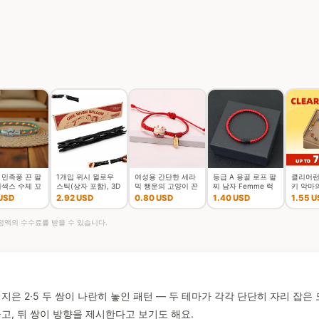
 민족풍 끈 팔
1개입 위시 윌로우
여성용 간단한 세라
등급 A 용골 로프 팔
클리어런
니섹스 수제 꼬
스틱(상자 포함), 3D
믹 행운의 고양이 꼰
찌 남자 Femme 럭
키 악마의
의 실 커플 팔
프린팅된 소원을 담
팔찌, 귀여운 동물 새
키 레드 스레드
성용 남
 USD
2.92 USD
0.80 USD
1.40 USD
1.55 U
가 액세서리
은 위시 윌로우 스냅
끼 고양이, 손으로 짠
Braclet 유치 Mirco
레드 블
스틱, 깨지기
조절 가능한 뱅
Magen
가능한 
 일정액의 수수료를 받을 수 있습니다.
지은 2·5 두 쌍이 나란히 놓인 패턴 — 두 테마가 각각 단단히 자리 잡은
고, 뒤 쌍이 방향을 제시한다고 보기도 해요.