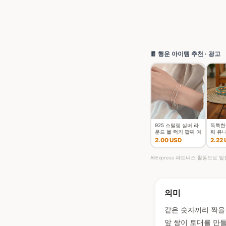
🧧 행운 아이템 추천 · 광고
925 스털링 실버 라
독특한
운드 볼 럭키 팔찌 여
찌 유
성 더블 레이어 스네
임 행운
2.00 USD
2.22
이크 체인 핫 최고 품
찌 여
질의 보석 웨딩
AliExpress 파트너스 활동으로
의미
같은 숫자끼리 짝을 
앞 쌍이 토대를 만들