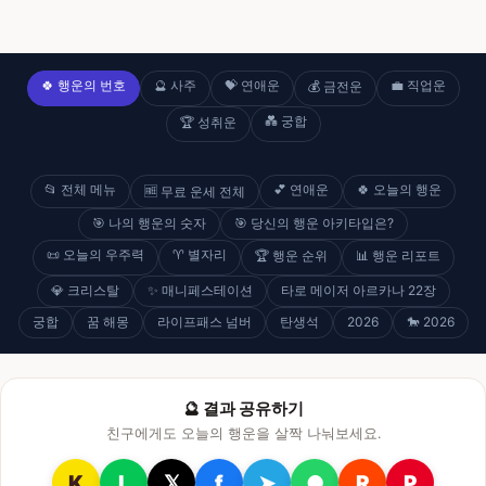
🍀 행운의 번호
🔮 사주
💝 연애운
💼 직업운
💰 금전운
💑 궁합
🏆 성취운
📂 전체 메뉴
💕 연애운
🍀 오늘의 행운
🆓 무료 운세 전체
🎯 나의 행운의 숫자
🎯 당신의 행운 아키타입은?
📜 오늘의 우주력
♈ 별자리
🏆 행운 순위
📊 행운 리포트
💎 크리스탈
✨ 매니페스테이션
타로 메이저 아르카나 22장
궁합
꿈 해몽
라이프패스 넘버
탄생석
2026
🐎 2026
🔮 결과 공유하기
친구에게도 오늘의 행운을 살짝 나눠보세요.
K
L
𝕏
f
➤
●
R
P