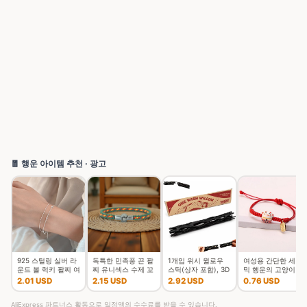
🧧 행운 아이템 추천 · 광고
925 스털링 실버 라
독특한 민족풍 끈 팔
1개입 위시 윌로우
여성용 간단한 세라
운드 볼 럭키 팔찌 여
찌 유니섹스 수제 꼬
스틱(상자 포함), 3D
믹 행운의 고양이 꼰
성 더블 레이어 스네
임 행운의 실 커플 팔
프린팅된 소원을 담
팔찌, 귀여운 동물 새
2.01 USD
2.15 USD
2.92 USD
0.76 USD
이크 체인 핫 최고 품
찌 여가 액세서리
은 위시 윌로우 스냅
끼 고양이, 손으로 짠
질의 보석 웨딩
스틱, 깨지기
조절 가능한 뱅
AliExpress 파트너스 활동으로 일정액의 수수료를 받을 수 있습니다.