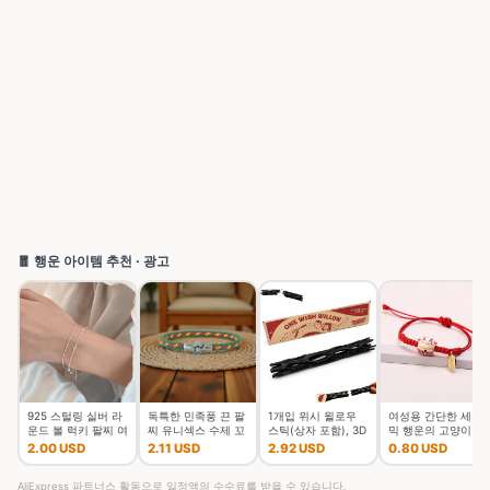
🧧 행운 아이템 추천 · 광고
925 스털링 실버 라
독특한 민족풍 끈 팔
1개입 위시 윌로우
여성용 간단한 세라
운드 볼 럭키 팔찌 여
찌 유니섹스 수제 꼬
스틱(상자 포함), 3D
믹 행운의 고양이 꼰
성 더블 레이어 스네
임 행운의 실 커플 팔
프린팅된 소원을 담
팔찌, 귀여운 동물 새
2.00 USD
2.11 USD
2.92 USD
0.80 USD
이크 체인 핫 최고 품
찌 여가 액세서리
은 위시 윌로우 스냅
끼 고양이, 손으로 짠
질의 보석 웨딩
스틱, 깨지기
조절 가능한 뱅
AliExpress 파트너스 활동으로 일정액의 수수료를 받을 수 있습니다.