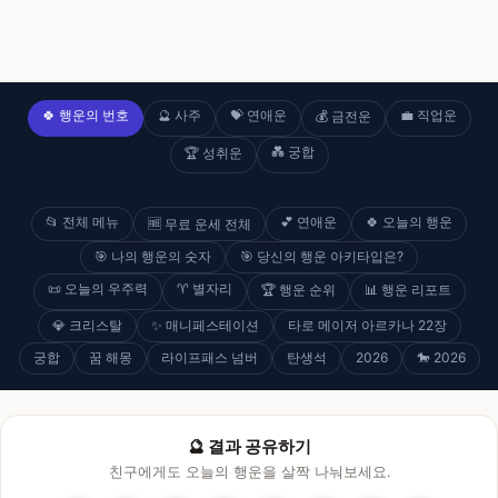
🍀 행운의 번호
🔮 사주
💝 연애운
💼 직업운
💰 금전운
💑 궁합
🏆 성취운
📂 전체 메뉴
💕 연애운
🍀 오늘의 행운
🆓 무료 운세 전체
🎯 나의 행운의 숫자
🎯 당신의 행운 아키타입은?
📜 오늘의 우주력
♈ 별자리
🏆 행운 순위
📊 행운 리포트
💎 크리스탈
✨ 매니페스테이션
타로 메이저 아르카나 22장
궁합
꿈 해몽
라이프패스 넘버
탄생석
2026
🐎 2026
🔮 결과 공유하기
친구에게도 오늘의 행운을 살짝 나눠보세요.