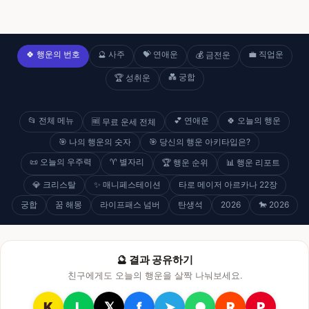
🍀 행운의 번호
🔮 사주
💝 연애운
💼 직업운
💰 금전운
💑 궁합
🏆 성취운
📂 전체 메뉴
💕 연애운
🍀 오늘의 행운
🆓 무료 운세 전체
🎯 나의 행운의 숫자
🎯 당신의 행운 아키타입은?
📜 오늘의 우주력
♈ 별자리
🏆 행운 순위
📊 행운 리포트
💎 크리스탈
✨ 매니페스테이션
타로 메이저 아르카나 22장
궁합
꿈 해몽
라이프패스 넘버
탄생석
2026
🐎 2026
🔮 결과 공유하기
친구에게도 오늘의 행운을 살짝 나눠보세요.
K
L
𝕏
f
➤
●
R
P