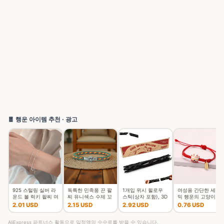
🧧 행운 아이템 추천 · 광고
925 스털링 실버 라
독특한 민족풍 끈 팔
1개입 위시 윌로우
여성용 간단한 세라
운드 볼 럭키 팔찌 여
찌 유니섹스 수제 꼬
스틱(상자 포함), 3D
믹 행운의 고양이 꼰
성 더블 레이어 스네
임 행운의 실 커플 팔
프린팅된 소원을 담
팔찌, 귀여운 동물 새
2.01 USD
2.15 USD
2.92 USD
0.76 USD
이크 체인 핫 최고 품
찌 여가 액세서리
은 위시 윌로우 스냅
끼 고양이, 손으로 짠
질의 보석 웨딩
스틱, 깨지기
조절 가능한 뱅
AliExpress 파트너스 활동으로 일정액의 수수료를 받을 수 있습니다.