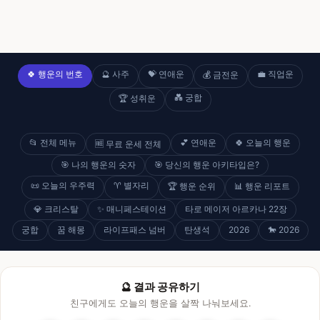
🍀 행운의 번호
🔮 사주
💝 연애운
💼 직업운
💰 금전운
💑 궁합
🏆 성취운
📂 전체 메뉴
💕 연애운
🍀 오늘의 행운
🆓 무료 운세 전체
🎯 나의 행운의 숫자
🎯 당신의 행운 아키타입은?
📜 오늘의 우주력
♈ 별자리
🏆 행운 순위
📊 행운 리포트
💎 크리스탈
✨ 매니페스테이션
타로 메이저 아르카나 22장
궁합
꿈 해몽
라이프패스 넘버
탄생석
2026
🐎 2026
🔮 결과 공유하기
친구에게도 오늘의 행운을 살짝 나눠보세요.