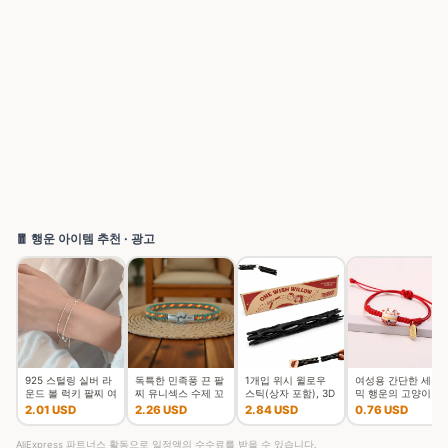
🧧 행운 아이템 추천 · 광고
925 스털링 실버 라
독특한 민족풍 끈 팔
1개입 위시 윌로우
여성용 간단한 세라
운드 볼 럭키 팔찌 여
찌 유니섹스 수제 꼬
스틱(상자 포함), 3D
믹 행운의 고양이 꼰
성 더블 레이어 스네
임 행운의 실 커플 팔
프린팅된 소원을 담
팔찌, 귀여운 동물 새
2.01 USD
2.26 USD
2.84 USD
0.76 USD
이크 체인 핫 최고 품
찌 여가 액세서리
은 위시 윌로우 스냅
끼 고양이, 손으로 짠
질의 보석 웨딩
스틱, 깨지기
조절 가능한 뱅
AliExpress 파트너스 활동으로 일정액의 수수료를 받을 수 있습니다.