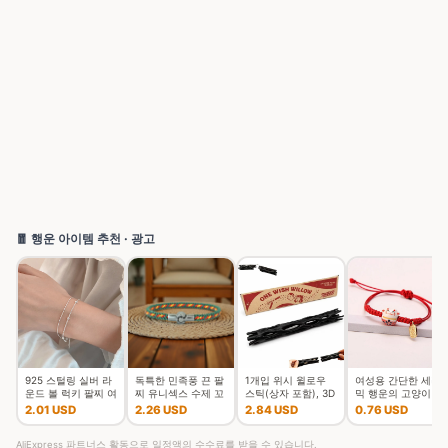
🧧 행운 아이템 추천 · 광고
925 스털링 실버 라
독특한 민족풍 끈 팔
1개입 위시 윌로우
여성용 간단한 세라
운드 볼 럭키 팔찌 여
찌 유니섹스 수제 꼬
스틱(상자 포함), 3D
믹 행운의 고양이 꼰
성 더블 레이어 스네
임 행운의 실 커플 팔
프린팅된 소원을 담
팔찌, 귀여운 동물 새
2.01 USD
2.26 USD
2.84 USD
0.76 USD
이크 체인 핫 최고 품
찌 여가 액세서리
은 위시 윌로우 스냅
끼 고양이, 손으로 짠
질의 보석 웨딩
스틱, 깨지기
조절 가능한 뱅
AliExpress 파트너스 활동으로 일정액의 수수료를 받을 수 있습니다.