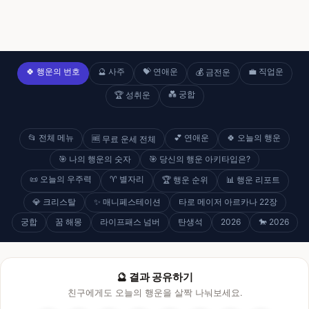
🍀 행운의 번호
🔮 사주
💝 연애운
💼 직업운
💰 금전운
💑 궁합
🏆 성취운
📂 전체 메뉴
💕 연애운
🍀 오늘의 행운
🆓 무료 운세 전체
🎯 나의 행운의 숫자
🎯 당신의 행운 아키타입은?
📜 오늘의 우주력
♈ 별자리
🏆 행운 순위
📊 행운 리포트
💎 크리스탈
✨ 매니페스테이션
타로 메이저 아르카나 22장
궁합
꿈 해몽
라이프패스 넘버
탄생석
2026
🐎 2026
🔮 결과 공유하기
친구에게도 오늘의 행운을 살짝 나눠보세요.