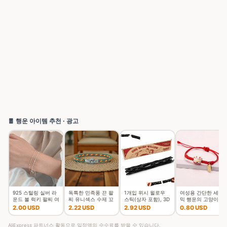
🧧 행운 아이템 추천 · 광고
925 스털링 실버 라
독특한 민족풍 끈 팔
1개입 위시 윌로우
여성용 간단한 세라
운드 볼 럭키 팔찌 여
찌 유니섹스 수제 꼬
스틱(상자 포함), 3D
믹 행운의 고양이 꼰
성 더블 레이어 스네
임 행운의 실 커플 팔
프린팅된 소원을 담
팔찌, 귀여운 동물 새
2.00 USD
2.22 USD
2.92 USD
0.80 USD
이크 체인 핫 최고 품
찌 여가 액세서리
은 위시 윌로우 스냅
끼 고양이, 손으로 짠
질의 보석 웨딩
스틱, 깨지기
조절 가능한 뱅
AliExpress 파트너스 활동으로 일정액의 수수료를 받을 수 있습니다.