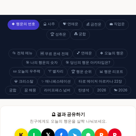
🍀 행운의 번호
🔮 사주
💝 연애운
💼 직업운
💰 금전운
💑 궁합
🏆 성취운
📂 전체 메뉴
💕 연애운
🍀 오늘의 행운
🆓 무료 운세 전체
🎯 나의 행운의 숫자
🎯 당신의 행운 아키타입은?
📜 오늘의 우주력
♈ 별자리
🏆 행운 순위
📊 행운 리포트
💎 크리스탈
✨ 매니페스테이션
타로 메이저 아르카나 22장
궁합
꿈 해몽
라이프패스 넘버
탄생석
2026
🐎 2026
🔮 결과 공유하기
친구에게도 오늘의 행운을 살짝 나눠보세요.
K
L
𝕏
f
➤
●
R
P