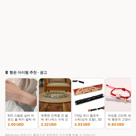
🧧 행운 아이템 추천 · 광고
925 스털링 실버 라
독특한 민족풍 끈 팔
1개입 위시 윌로우
여성용 간단한 세라
운드 볼 럭키 팔찌 여
찌 유니섹스 수제 꼬
스틱(상자 포함), 3D
믹 행운의 고양이 꼰
성 더블 레이어 스네
임 행운의 실 커플 팔
프린팅된 소원을 담
팔찌, 귀여운 동물 새
2.00 USD
2.22 USD
2.92 USD
0.80 USD
이크 체인 핫 최고 품
찌 여가 액세서리
은 위시 윌로우 스냅
끼 고양이, 손으로 짠
질의 보석 웨딩
스틱, 깨지기
조절 가능한 뱅
AliExpress 파트너스 활동으로 일정액의 수수료를 받을 수 있습니다.