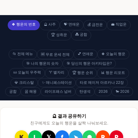
🍀 행운의 번호
🔮 사주
💝 연애운
💼 직업운
💰 금전운
💑 궁합
🏆 성취운
📂 전체 메뉴
💕 연애운
🍀 오늘의 행운
🆓 무료 운세 전체
🎯 나의 행운의 숫자
🎯 당신의 행운 아키타입은?
📜 오늘의 우주력
♈ 별자리
🏆 행운 순위
📊 행운 리포트
💎 크리스탈
✨ 매니페스테이션
타로 메이저 아르카나 22장
궁합
꿈 해몽
라이프패스 넘버
탄생석
2026
🐎 2026
🔮 결과 공유하기
친구에게도 오늘의 행운을 살짝 나눠보세요.
K
L
𝕏
f
➤
●
R
P