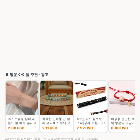
🧧 행운 아이템 추천 · 광고
925 스털링 실버 라
독특한 민족풍 끈 팔
1개입 위시 윌로우
여성용 간단한 세라
운드 볼 럭키 팔찌 여
찌 유니섹스 수제 꼬
스틱(상자 포함), 3D
믹 행운의 고양이 꼰
성 더블 레이어 스네
임 행운의 실 커플 팔
프린팅된 소원을 담
팔찌, 귀여운 동물 새
2.00 USD
2.11 USD
2.92 USD
0.80 USD
이크 체인 핫 최고 품
찌 여가 액세서리
은 위시 윌로우 스냅
끼 고양이, 손으로 짠
질의 보석 웨딩
스틱, 깨지기
조절 가능한 뱅
AliExpress 파트너스 활동으로 일정액의 수수료를 받을 수 있습니다.