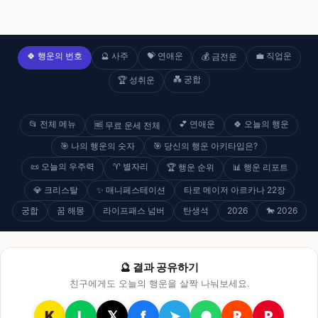
🍀 행운의 번호
🔮 사주
💝 연애운
💼 직업운
💰 금전운
💑 궁합
🏆 성취운
📂 전체 메뉴
💕 연애운
🍀 오늘의 행운
🆓 무료 운세 전체
🎯 나의 행운의 숫자
🎯 당신의 행운 아키타입은?
📜 오늘의 우주력
♈ 별자리
🏆 행운 순위
📊 행운 리포트
💎 크리스탈
✨ 매니페스테이션
타로 메이저 아르카나 22장
궁합
꿈 해몽
라이프패스 넘버
탄생석
2026
🐎 2026
🔮 결과 공유하기
친구에게도 오늘의 행운을 살짝 나눠보세요.
K
L
𝕏
f
➤
●
R
P