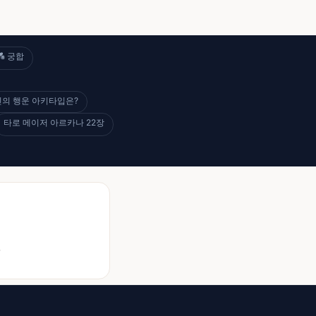
💑 궁합
당신의 행운 아키타입은?
타로 메이저 아르카나 22장