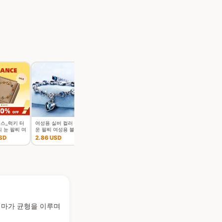
스_럭키 터
여성용 실버 컬러 행
여성용 실버 컬러 행
 눈 팔찌 여
운 팔찌 여성용 블루
운 팔찌 여성용 블루
성용 화려한
크리스탈 하트 참 팔
크리스탈 하트 참 팔
SD
2.86 USD
2.43 USD
루 아이 조절
찌 신부 결혼 약혼 고
찌 신부 결혼 약혼 고
금속 체인
급 보석
급 보석
 테마가 균형을 이루며