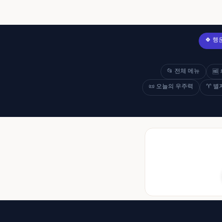
🍀 
📂 전체 메뉴
🆓
📜 오늘의 우주력
♈ 별