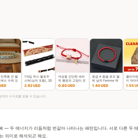
 민족풍 끈 팔
1개입 위시 윌로우
여성용 간단한 세라
등급 A 용골 로프 팔
클리어런
니섹스 수제 꼬
스틱(상자 포함), 3D
믹 행운의 고양이 꼰
찌 남자 Femme 럭
키 악마의
의 실 커플 팔
프린팅된 소원을 담
팔찌, 귀여운 동물 새
키 레드 스레드
성용 남
 USD
2.92 USD
0.80 USD
1.40 USD
1.55 U
가 액세서리
은 위시 윌로우 스냅
끼 고양이, 손으로 짠
Braclet 유치 Mirco
레드 블
스틱, 깨지기
조절 가능한 뱅
Magen
가능한 
 일정액의 수수료를 받을 수 있습니다.
반복 — 두 에너지가 리듬처럼 번갈아 나타나는 패턴입니다. 서로 다른 두
는 의미로 해석되곤 해요.