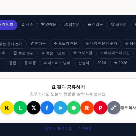
행운의 번호
🔮 사주
💝 연애운
💼 직업운
💰 금전운
🏆 성취운
💕 연애운
🍀 오늘의 행운
🎯 나의 행운의 숫자
🎯 
 무료 운세 전체
자리
💎 크리스탈
✨ 매니페스테이션
🏆 행운 순위
📊 행운 리포트
궁합
꿈 해몽
라이프패스 넘버
탄생석
2026
🐎 2026
🔮 결과 공유하기
친구에게도 오늘의 행운을 살짝 나눠보세요.
K
L
𝕏
f
➤
●
R
P
🔗
링크 복사
소개
·
분석 방법
·
사이트맵