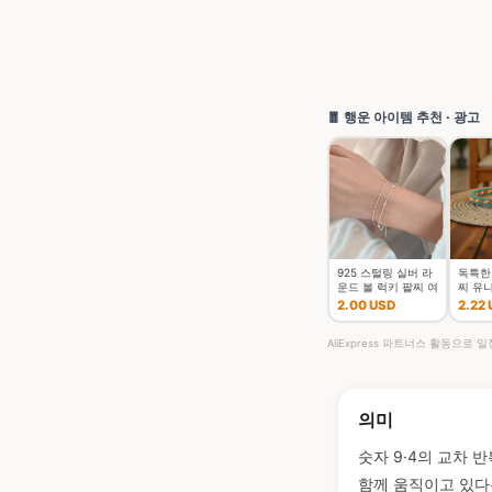
🧧 행운 아이템 추천 · 광고
925 스털링 실버 라
독특한
운드 볼 럭키 팔찌 여
찌 유
성 더블 레이어 스네
임 행운
2.00 USD
2.22
이크 체인 핫 최고 품
찌 여
질의 보석 웨딩
AliExpress 파트너스 활동으로
의미
숫자 9·4의 교차 
함께 움직이고 있다