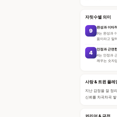
자릿수별 의미
완성과 이타
9
9는 완성과 
움이라고 말
안정과 근면한
4
4는 안정과 
깨우는 숫자
사랑 & 트윈 플레
지난 감정을 잘 정
신뢰를 차곡차곡 쌓
커리어 & 금전