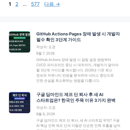
페
페
페
1
2
…
577
다음
→
이
이
이
지
지
지
GitHub Actions·Pages 장애 발생 시 개발자
필수 확인 3단계 가이드
작성자: 도경
8월 7, 2026
GitHub Actions 장애 발생 시 알림 설정 방법부터
CI/CD 파이프라인 중단 시 대처까지, 개발자가 알아야
할 3단계 가이드를 제시합니다. 2026년 기준 최신
정보와 커뮤니티 반응을 분석하여 서비스 중단으로
인한 손실을 최소화하는 방법을 다룹니다.
구글 딥마인드 제프 딘 퇴사 후 새 AI
스타트업은? 한국인 주목 이유 3가지 완벽
작성자: 도경
8월 6, 2026
구글 딥마인드 제프 딘 퇴사, 새 AI 스타트업 무엇? 구글
AI 핵심 인력 제프 딘의 이탈은 단순한 인력 유출을 넘어