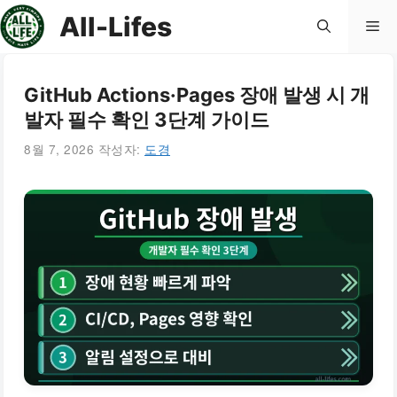
컨
All-Lifes
메
텐
츠
로
뉴
GitHub Actions·Pages 장애 발생 시 개
건
발자 필수 확인 3단계 가이드
너
뛰
8월 7, 2026
작성자:
도경
기