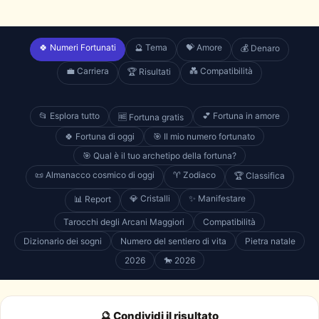
🍀 Numeri Fortunati
🔮 Tema
💝 Amore
💰 Denaro
💼 Carriera
💑 Compatibilità
🏆 Risultati
📂 Esplora tutto
💕 Fortuna in amore
🆓 Fortuna gratis
🍀 Fortuna di oggi
🎯 Il mio numero fortunato
🎯 Qual è il tuo archetipo della fortuna?
📜 Almanacco cosmico di oggi
♈ Zodiaco
🏆 Classifica
💎 Cristalli
✨ Manifestare
📊 Report
Tarocchi degli Arcani Maggiori
Compatibilità
Dizionario dei sogni
Numero del sentiero di vita
Pietra natale
2026
🐎 2026
🔮 Condividi il risultato