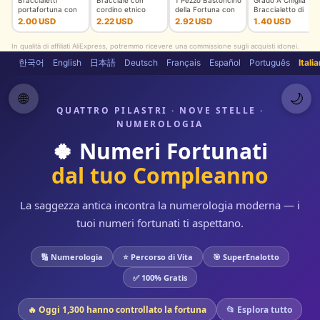
portafortuna con
cordino etnico
della Fortuna con
Braccialetto di
sfera rotonda in
unico, unisex,
Scatola, Bastoncin
Corda Uomini
2.00 USD
2.22 USD
2.92 USD
1.40 USD
argento
intrecciato
Femme Fort
In qualità di affiliati AliExpress, potremmo ricevere una commissione sugli acquisti idonei.
한국어
English
日本語
Deutsch
Français
Español
Português
Itali