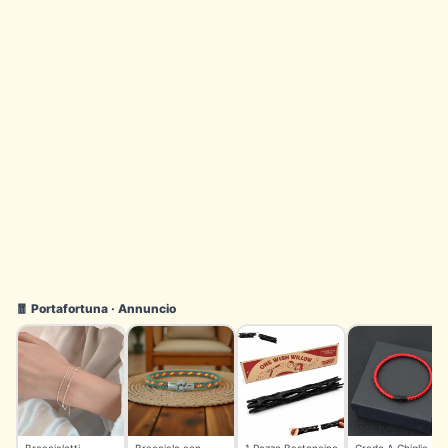
🧧 Portafortuna · Annuncio
Braccialetti
Bracciale con
1 Pezzo Bastoncino
Grado A Chiglia