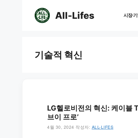
컨
텐
All-Lifes
시장·기
츠
로
건
너
뛰
기술적 혁신
기
LG헬로비전의 혁신: 케이블 T
브이 프로’
4월 30, 2024
작성자:
ALL-LIFES