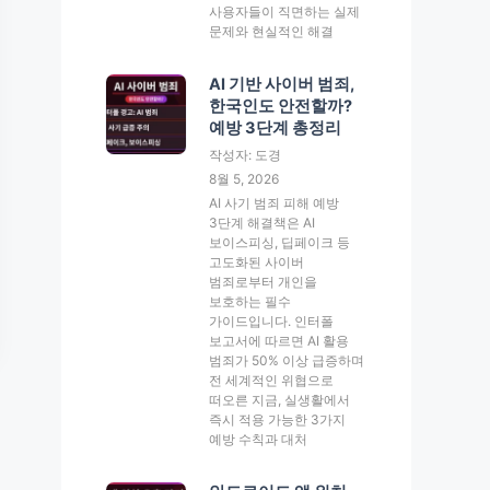
사용자들이 직면하는 실제
문제와 현실적인 해결
AI 기반 사이버 범죄,
한국인도 안전할까?
예방 3단계 총정리
작성자: 도경
8월 5, 2026
AI 사기 범죄 피해 예방
3단계 해결책은 AI
보이스피싱, 딥페이크 등
고도화된 사이버
범죄로부터 개인을
보호하는 필수
가이드입니다. 인터폴
보고서에 따르면 AI 활용
범죄가 50% 이상 급증하며
전 세계적인 위협으로
떠오른 지금, 실생활에서
즉시 적용 가능한 3가지
예방 수칙과 대처