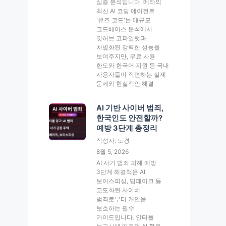
심층 분석입니다. 메타의
최신 AI 코딩 에이전트
'뮤즈 코드'는 대규모
코드베이스 분석에서
깃허브 코파일럿과
차별화된 강력한 성능을
보여주지만, 무료 사용
한도와 한국어 지원 등 국내
사용자들이 직면하는 실제
문제와 현실적인 해결
AI 기반 사이버 범죄,
한국인도 안전할까?
예방 3단계 총정리
작성자: 도경
8월 5, 2026
AI 사기 범죄 피해 예방
3단계 해결책은 AI
보이스피싱, 딥페이크 등
고도화된 사이버
범죄로부터 개인을
보호하는 필수
가이드입니다. 인터폴