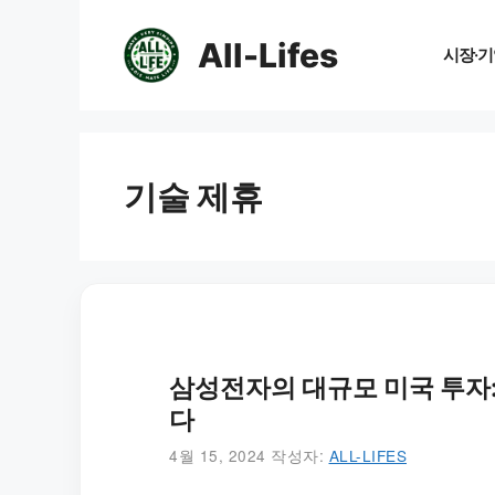
컨
텐
All-Lifes
시장·기
츠
로
건
너
뛰
기술 제휴
기
삼성전자의 대규모 미국 투자
다
4월 15, 2024
작성자:
ALL-LIFES