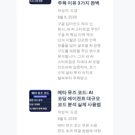
주목 이유 3가지 완벽
작성자: 도경
8월 6, 2026
구글 딥마인드 제프 딘
퇴사, 새 AI 스타트업 무엇?
구글 AI 핵심 인력 제프
딘의 이탈은 단순한 인력
유출을 넘어 글로벌 AI 경쟁
구도를 재편할 주요 변수로
분석됩니다. 그의 새 AI
스타트업은 차세대 AI 모델
인프라에 집중하며, 초기
수억 달러 투자 유치로
벌써부터 주목받고
메타 뮤즈 코드: AI
코딩 에이전트 대규모
코드 분석 실제 사용법
작성자: 도경
8월 6, 2026
메타 뮤즈 코드 무료 사용
한도 초과 해결 방법에 대한