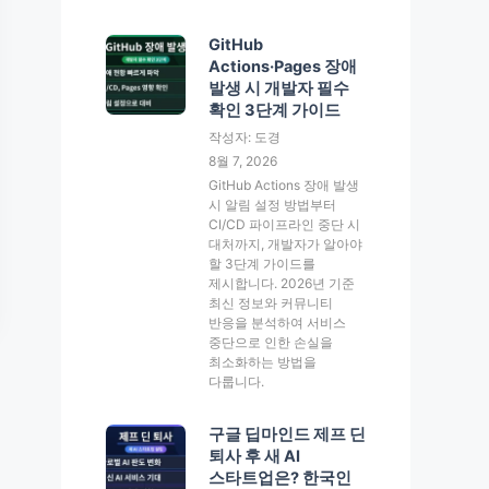
GitHub
Actions·Pages 장애
발생 시 개발자 필수
확인 3단계 가이드
작성자: 도경
8월 7, 2026
GitHub Actions 장애 발생
시 알림 설정 방법부터
CI/CD 파이프라인 중단 시
대처까지, 개발자가 알아야
할 3단계 가이드를
제시합니다. 2026년 기준
최신 정보와 커뮤니티
반응을 분석하여 서비스
중단으로 인한 손실을
최소화하는 방법을
다룹니다.
구글 딥마인드 제프 딘
퇴사 후 새 AI
스타트업은? 한국인