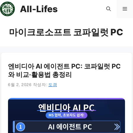
컨
All-Lifes
메
텐
츠
로
뉴
마이크로소프트 코파일럿 PC
건
너
뛰
기
엔비디아 AI 에이전트 PC: 코파일럿 PC
와 비교·활용법 총정리
6월 2, 2026
작성자:
도경