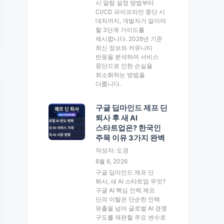
시 알림 설정 방법부터
CI/CD 파이프라인 중단 시
대처까지, 개발자가 알아야
할 3단계 가이드를
제시합니다. 2026년 기준
최신 정보와 커뮤니티
반응을 분석하여 서비스
중단으로 인한 손실을
최소화하는 방법을
다룹니다.
구글 딥마인드 제프 딘
퇴사 후 새 AI
스타트업은? 한국인
주목 이유 3가지 완벽
작성자: 도경
8월 6, 2026
구글 딥마인드 제프 딘
퇴사, 새 AI 스타트업 무엇?
구글 AI 핵심 인력 제프
딘의 이탈은 단순한 인력
유출을 넘어 글로벌 AI 경쟁
구도를 재편할 주요 변수로