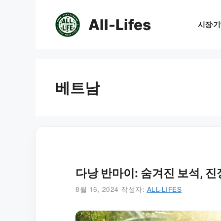
컨
텐
All-Lifes
시장·기
츠
로
건
너
뛰
베트남
기
다낭 반마이: 숨겨진 보석, 
8월 16, 2024
작성자:
ALL-LIFES