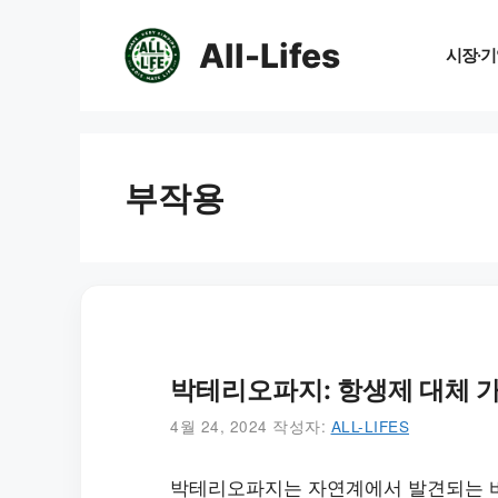
컨
텐
All-Lifes
시장·기
츠
로
건
너
뛰
부작용
기
박테리오파지: 항생제 대체 
4월 24, 2024
작성자:
ALL-LIFES
박테리오파지는 자연계에서 발견되는 