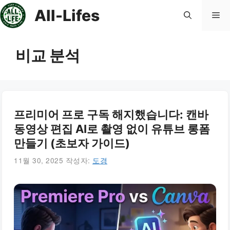
컨
All-Lifes
메
텐
츠
로
뉴
비교 분석
건
너
뛰
기
프리미어 프로 구독 해지했습니다: 캔바
동영상 편집 AI로 촬영 없이 유튜브 롱폼
만들기 (초보자 가이드)
11월 30, 2025
작성자:
도경