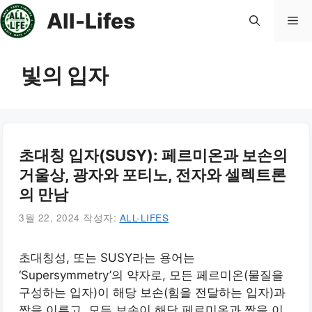
컨
All-Lifes
메
텐
츠
로
뉴
빛의 입자
건
너
뛰
기
초대칭 입자(SUSY): 페르미온과 보손의
거울상, 광자와 포티노, 전자와 셀렉트론
의 만남
3월 22, 2024
작성자:
ALL-LIFES
초대칭성, 또는 SUSY라는 용어는
‘Supersymmetry’의 약자로, 모든 페르미온(물질을
구성하는 입자)이 해당 보손(힘을 전달하는 입자)과
짝을 이루고, 모든 보손이 해당 페르미온과 짝을 이