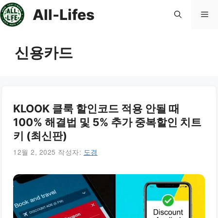
컨
All-Lifes
메
텐
츠
로
뉴
신용카드
건
너
뛰
기
KLOOK 클룩 할인코드 적용 안될 때
100% 해결법 및 5% 추가 중복할인 치트
키 (최신판)
12월 2, 2025
작성자:
도경