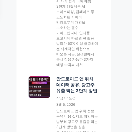
AI 사기 범죄 피해 예방
3단계 해결책은 AI
보이스피싱, 딥페이크 등
고도화된 사이버
범죄로부터 개인을
보호하는 필수
가이드입니다. 인터폴
보고서에 따르면 AI 활용
범죄가 50% 이상 급증하며
전 세계적인 위협으로
떠오른 지금, 실생활에서
즉시 적용 가능한 3가지
예방 수칙과 대처
안드로이드 앱 위치
데이터 공유, 광고주
유출 막는 3단계 방법
작성자: 도경
8월 5, 2026
안드로이드 앱 위치 정보
공유 비용 실제로 확인하는
법부터 광고주 유출을 막는
3단계 방법을 심층