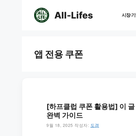
컨
텐
All-Lifes
시장·기
츠
로
건
너
뛰
앱 전용 쿠폰
기
[하프클럽 쿠폰 활용법] 이 글
완벽 가이드
9월 18, 2025
작성자:
도경