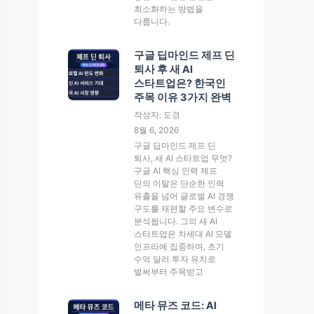
최소화하는 방법을
다룹니다.
구글 딥마인드 제프 딘
퇴사 후 새 AI
스타트업은? 한국인
주목 이유 3가지 완벽
작성자: 도경
8월 6, 2026
구글 딥마인드 제프 딘
퇴사, 새 AI 스타트업 무엇?
구글 AI 핵심 인력 제프
딘의 이탈은 단순한 인력
유출을 넘어 글로벌 AI 경쟁
구도를 재편할 주요 변수로
분석됩니다. 그의 새 AI
스타트업은 차세대 AI 모델
인프라에 집중하며, 초기
수억 달러 투자 유치로
벌써부터 주목받고
메타 뮤즈 코드: AI