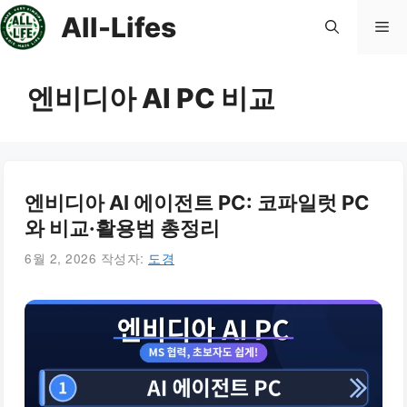
컨
All-Lifes
메
텐
츠
로
뉴
엔비디아 AI PC 비교
건
너
뛰
기
엔비디아 AI 에이전트 PC: 코파일럿 PC
와 비교·활용법 총정리
6월 2, 2026
작성자:
도경