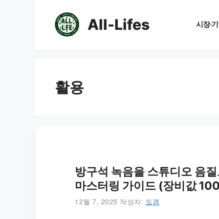
컨
텐
All-Lifes
시장·기
츠
로
건
너
뛰
활용
기
방구석 녹음을 스튜디오 음질로?
마스터링 가이드 (장비값 100
12월 7, 2025
작성자:
도경