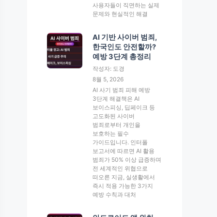
사용자들이 직면하는 실제
문제와 현실적인 해결
AI 기반 사이버 범죄,
한국인도 안전할까?
예방 3단계 총정리
작성자: 도경
8월 5, 2026
AI 사기 범죄 피해 예방
3단계 해결책은 AI
보이스피싱, 딥페이크 등
고도화된 사이버
범죄로부터 개인을
보호하는 필수
가이드입니다. 인터폴
보고서에 따르면 AI 활용
범죄가 50% 이상 급증하며
전 세계적인 위협으로
떠오른 지금, 실생활에서
즉시 적용 가능한 3가지
예방 수칙과 대처