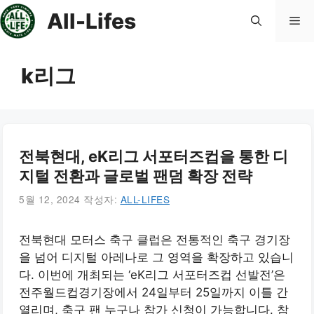
컨
All-Lifes
메
텐
츠
로
뉴
k리그
건
너
뛰
기
전북현대, eK리그 서포터즈컵을 통한 디
지털 전환과 글로벌 팬덤 확장 전략
5월 12, 2024
작성자:
ALL-LIFES
전북현대 모터스 축구 클럽은 전통적인 축구 경기장
을 넘어 디지털 아레나로 그 영역을 확장하고 있습니
다. 이번에 개최되는 ‘eK리그 서포터즈컵 선발전’은
전주월드컵경기장에서 24일부터 25일까지 이틀 간
열리며, 축구 팬 누구나 참가 신청이 가능합니다. 참