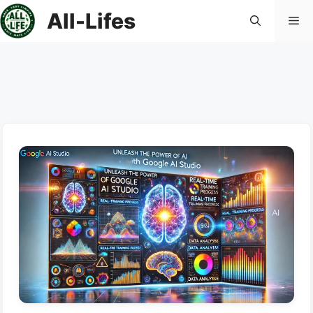
컨
All-Lifes
메
텐
츠
로
뉴
건
너
뛰
기