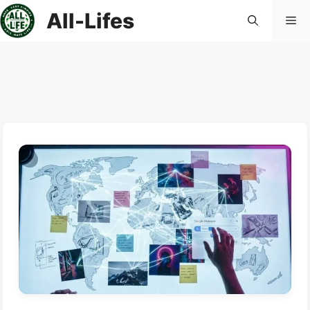
컨
All-Lifes
메
텐
츠
로
뉴
건
너
뛰
기