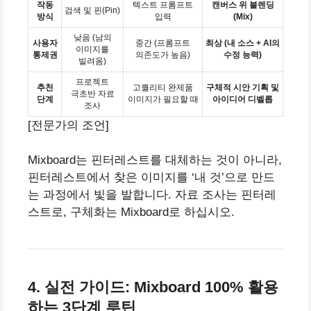
작동
텍스트 프롬프트
캔버스 위 블렌딩
검색 및 핀(Pin)
방식
입력
(Mix)
낮음 (남의
사용자
중간 (프롬프트
최상 (내 소스 + AI의
이미지를
통제권
의존도가 높음)
수정 능력)
빌려옴)
프로젝트
추천
고퀄리티 완제품
구체적 시안 기획 및
극초반 자료
단계
이미지가 필요할 때
아이디어 디벨롭
조사
[전문가의 조언]
Mixboard는 핀터레스트를 대체하는 것이 아니라,
핀터레스트에서 찾은 이미지를 ‘내 것’으로 만드
는 과정에서 빛을 발합니다. 자료 조사는 핀터레
스트로, 구체화는 Mixboard로 하십시오.
4. 실전 가이드: Mixboard 100% 활용
하는 3단계 루틴