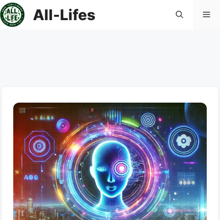
컨
All-Lifes
메
텐
츠
로
뉴
건
너
뛰
기