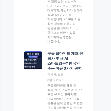
시 알림 설정 방법부터
CI/CD 파이프라인 중단 시
대처까지, 개발자가 알아야
할 3단계 가이드를
제시합니다. 2026년 기준
최신 정보와 커뮤니티
반응을 분석하여 서비스
중단으로 인한 손실을
최소화하는 방법을
다룹니다.
구글 딥마인드 제프 딘
퇴사 후 새 AI
스타트업은? 한국인
주목 이유 3가지 완벽
작성자: 도경
8월 6, 2026
구글 딥마인드 제프 딘
퇴사, 새 AI 스타트업 무엇?
구글 AI 핵심 인력 제프
딘의 이탈은 단순한 인력
유출을 넘어 글로벌 AI 경쟁
구도를 재편할 주요 변수로