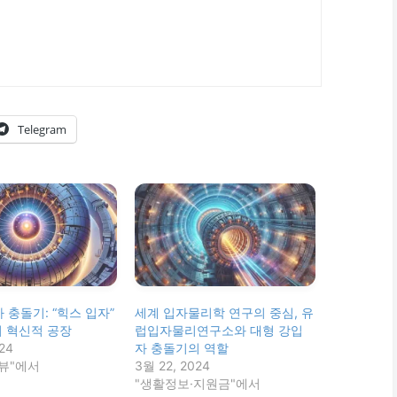
Telegram
 충돌기: “힉스 입자”
세계 입자물리학 연구의 중심, 유
 혁신적 공장
럽입자물리연구소와 대형 강입
24
자 충돌기의 역할
리뷰"에서
3월 22, 2024
"생활정보·지원금"에서