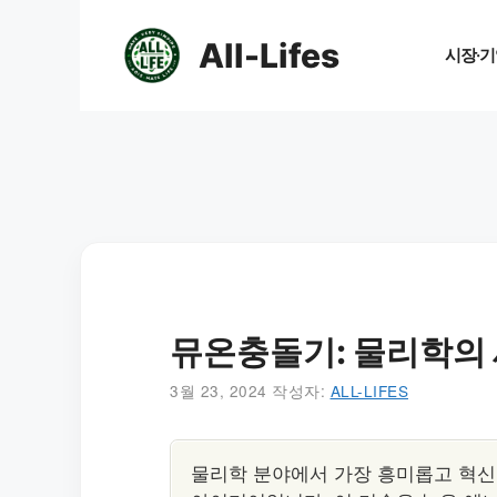
컨
텐
All-Lifes
시장·기
츠
로
건
너
뛰
기
뮤온충돌기: 물리학의 
3월 23, 2024
작성자:
ALL-LIFES
물리학 분야에서 가장 흥미롭고 혁신