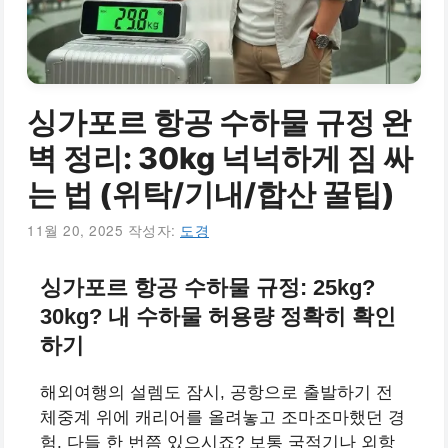
싱가포르 항공 수하물 규정 완
벽 정리: 30kg 넉넉하게 짐 싸
는 법 (위탁/기내/합산 꿀팁)
11월 20, 2025
작성자:
도경
싱가포르 항공 수하물 규정: 25kg?
30kg? 내 수하물 허용량 정확히 확인
하기
해외여행의 설렘도 잠시, 공항으로 출발하기 전
체중계 위에 캐리어를 올려놓고 조마조마했던 경
험, 다들 한 번쯤 있으시죠? 보통 국적기나 외항