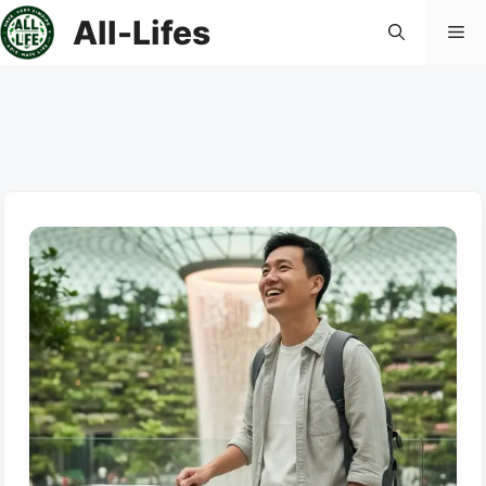
컨
All-Lifes
메
텐
츠
로
뉴
건
너
뛰
기