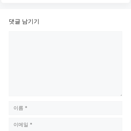
댓글 남기기
댓
글
이
름
이
메