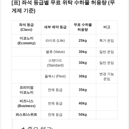
[표] 좌석 등급별 무료 위탁 수하물 허용량 (무
게제 기준)
좌석 등급
무료 수하물
세부 예약 등급
비고
(Class)
허용량
이코노미
라이트 (Lite)
25kg
특가 운임
(Economy)
밸류 (Value)
30kg
일반 운임
스탠다드
30kg
일반 운임
(Standard)
변경 가능
플렉시 (Flexi)
30kg
운임
프리미엄
전체 등급
35kg
이코노미
비즈니스
전체 등급
40kg
(Business)
퍼스트/스위트
전체 등급
50kg