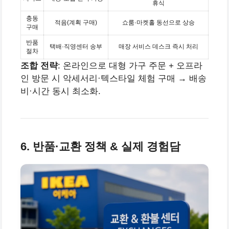
휴식
충동
적음(계획 구매)
쇼룸·마켓홀 동선으로 상승
구매
반품
택배·직영센터 송부
매장 서비스 데스크 즉시 처리
절차
조합 전략
: 온라인으로 대형 가구 주문 + 오프라
인 방문 시 악세서리·텍스타일 체험 구매 → 배송
비·시간 동시 최소화.
6. 반품·교환 정책 & 실제 경험담