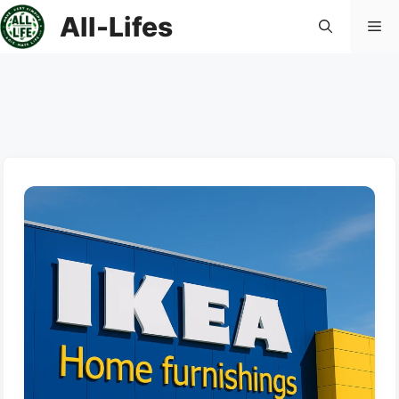
컨
All-Lifes
메
텐
츠
로
뉴
건
너
뛰
기