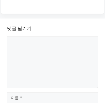
댓글 남기기
댓
글
이
름