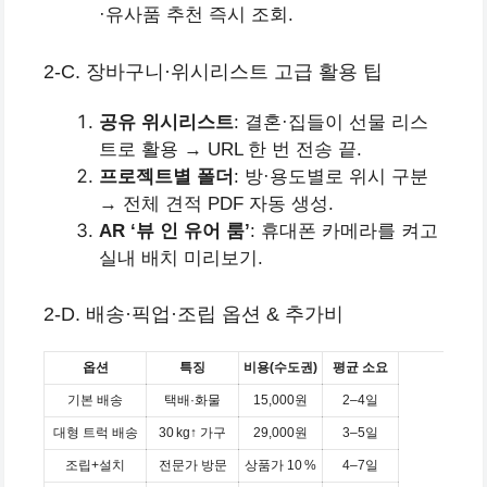
·유사품 추천 즉시 조회.
2‑C. 장바구니·위시리스트 고급 활용 팁
공유 위시리스트
: 결혼·집들이 선물 리스
트로 활용 → URL 한 번 전송 끝.
프로젝트별 폴더
: 방·용도별로 위시 구분
→ 전체 견적 PDF 자동 생성.
AR ‘뷰 인 유어 룸’
: 휴대폰 카메라를 켜고
실내 배치 미리보기.
2‑D. 배송·픽업·조립 옵션 & 추가비
옵션
특징
비용(수도권)
평균 소요
기본 배송
택배·화물
15,000원
2–4일
대형 트럭 배송
30 kg↑ 가구
29,000원
3–5일
조립+설치
전문가 방문
상품가 10 %
4–7일