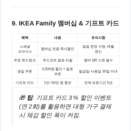
9. IKEA Family 멤버십 & 기프트 카드
혜택
내용
유의사항
스페셜
일일 한정 수량, 매월
멤버십 전용 즉시할인
프라이스
갱신
무료 핫드링크
푸드코트 음료 리필
멤버 QR 스캔 필수
3,000원 할인 + 음료
생일 쿠폰
발급일·사용일 30일 이내
쿠폰
기프트 카드
1만~50만 원 충전
잔액 유효기간 5년
🎁
팁
: 기프트 카드 3 % 할인 이벤트
(연 2회)를 활용하면 대형 가구 결제
시 체감 할인 폭이 커짐.