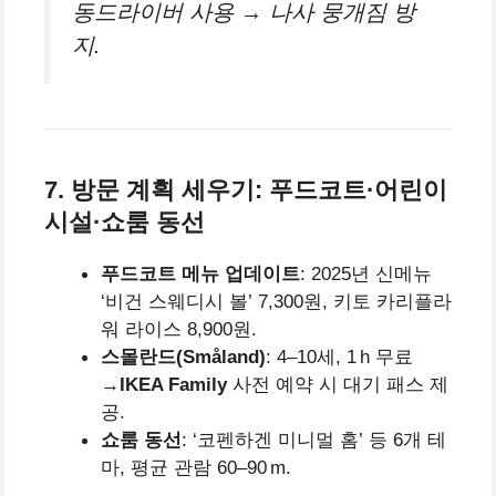
동드라이버 사용 → 나사 뭉개짐 방
지.
7. 방문 계획 세우기: 푸드코트·어린이
시설·쇼룸 동선
푸드코트 메뉴 업데이트
: 2025년 신메뉴
‘비건 스웨디시 볼’ 7,300원, 키토 카리플라
워 라이스 8,900원.
스몰란드(Småland)
: 4–10세, 1 h 무료
→
IKEA Family
사전 예약 시 대기 패스 제
공.
쇼룸 동선
: ‘코펜하겐 미니멀 홈’ 등 6개 테
마, 평균 관람 60–90 m.