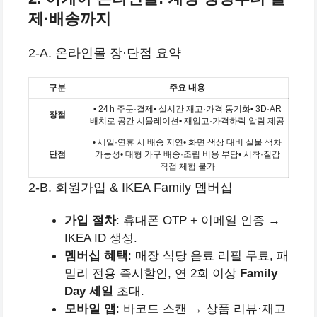
제·배송까지
2‑A. 온라인몰 장·단점 요약
구분
주요 내용
• 24 h 주문·결제• 실시간 재고·가격 동기화• 3D·AR
장점
배치로 공간 시뮬레이션• 재입고·가격하락 알림 제공
• 세일·연휴 시 배송 지연• 화면 색상 대비 실물 색차
단점
가능성• 대형 가구 배송·조립 비용 부담• 시착·질감
직접 체험 불가
2‑B. 회원가입 & IKEA Family 멤버십
가입 절차
: 휴대폰 OTP + 이메일 인증 →
IKEA ID 생성.
멤버십 혜택
: 매장 식당 음료 리필 무료, 패
밀리 전용 즉시할인, 연 2회 이상
Family
Day 세일
초대.
모바일 앱
: 바코드 스캔 → 상품 리뷰·재고