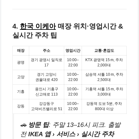
4.
한국 이케아
매장 위치·영업시간 &
실시간 주차 팁
매장
주소
영업시간
교통·혼잡도
경기 광명시 일직로
10:00–
KTX 광명역 15 m, 주차
광명
17
22:00
2,000대
경기 고양시
10:00–
삼송역 셔틀 10 m, 주차
고양
권율대로 420
22:00
2,500대
용인시 기흥구
10:00–
기흥역 셔틀 15 m, 주차
기흥
신고매로 113
22:00
3,000대
강강동구
10:00–
강동역 도보 5분, 주차
강동
고덕비즈밸리로 51
22:00
800대 이상
🚗
방문 팁
: 주말 13–16시 피크. 출발
전
IKEA 앱 › 서비스 › 실시간 주차