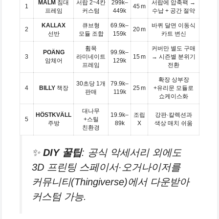
MALM
침대
서랍 2~4칸
299k–
서랍에 압축팩 →
1
45 m
프레임
커스텀
449k
수납 + 공간 절약
KALLAX
큐브형
69.9k–
바퀴 달면 이동식
2
20 m
선반
모듈 조합
159k
카트 변신
휨목
커버만 별도 구매
POÄNG
99.9k–
3
라미네이트
15 m
→ 시즌별 분위기
암체어
129k
프레임
전환
확장 상부장
30초당 1개
79.9k–
4
BILLY
책장
25 m
+유리문 모듈로
판매
119k
쇼케이스화
대나무
HÖSTKVÄLL
19.9k–
조립
강판·칼렉션과
5
+스틸
주방
89k
X
색상 매치 쉬움
친환경
✨
DIY 꿀팁
: 공식 악세서리 외에도
3D 프린팅 스페이서·오거나이저를
커뮤니티(Thingiverse)에서 다운받아
커스텀 가능.