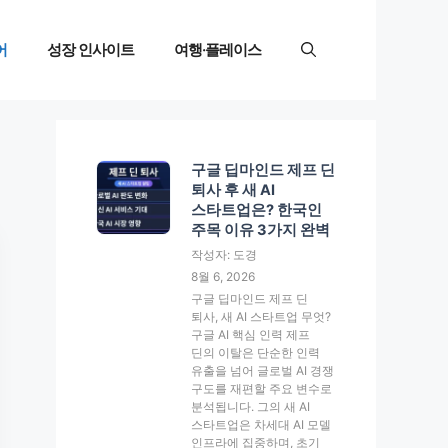
어
성장 인사이트
여행·플레이스
구글 딥마인드 제프 딘
퇴사 후 새 AI
스타트업은? 한국인
주목 이유 3가지 완벽
작성자: 도경
8월 6, 2026
구글 딥마인드 제프 딘
퇴사, 새 AI 스타트업 무엇?
구글 AI 핵심 인력 제프
딘의 이탈은 단순한 인력
유출을 넘어 글로벌 AI 경쟁
구도를 재편할 주요 변수로
분석됩니다. 그의 새 AI
스타트업은 차세대 AI 모델
인프라에 집중하며, 초기