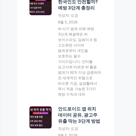
한국인도 안전할까?
예방 3단계 총정리
작성자: 도경
8월 5, 2026
AI 사기 범죄 피해 예방
3단계 해결책은 AI
보이스피싱, 딥페이크 등
고도화된 사이버
범죄로부터 개인을
보호하는 필수
가이드입니다. 인터폴
보고서에 따르면 AI 활용
범죄가 50% 이상 급증하며
전 세계적인 위협으로
떠오른 지금, 실생활에서
즉시 적용 가능한 3가지
예방 수칙과 대처
안드로이드 앱 위치
데이터 공유, 광고주
유출 막는 3단계 방법
작성자: 도경
8월 5, 2026