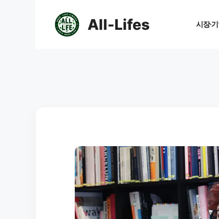
컨
텐
All-Lifes
시장·기
츠
로
건
너
뛰
기