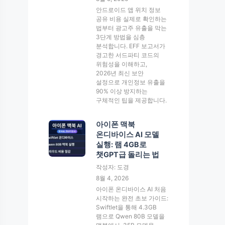
안드로이드 앱 위치 정보
공유 비용 실제로 확인하는
법부터 광고주 유출을 막는
3단계 방법을 심층
분석합니다. EFF 보고서가
경고한 서드파티 코드의
위험성을 이해하고,
2026년 최신 보안
설정으로 개인정보 유출을
90% 이상 방지하는
구체적인 팁을 제공합니다.
아이폰 맥북
온디바이스 AI 모델
실행: 램 4GB로
챗GPT급 돌리는 법
작성자: 도경
8월 4, 2026
아이폰 온디바이스 AI 처음
시작하는 완전 초보 가이드:
Swiftlet을 통해 4.3GB
램으로 Qwen 80B 모델을