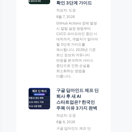
확인 3단계 가이드
작성자: 도경
8월 7, 2026
GitHub Actions 장애 발생
시 알림 설정 방법부터
CI/CD 파이프라인 중단 시
대처까지, 개발자가 알아야
할 3단계 가이드를
제시합니다. 2026년 기준
최신 정보와 커뮤니티
반응을 분석하여 서비스
중단으로 인한 손실을
최소화하는 방법을
다룹니다.
구글 딥마인드 제프 딘
퇴사 후 새 AI
스타트업은? 한국인
주목 이유 3가지 완벽
작성자: 도경
8월 6, 2026
구글 딥마인드 제프 딘