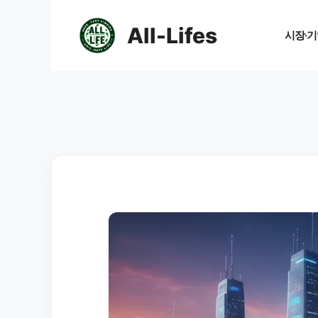
컨
텐
All-Lifes
시장·기
츠
로
건
너
뛰
기