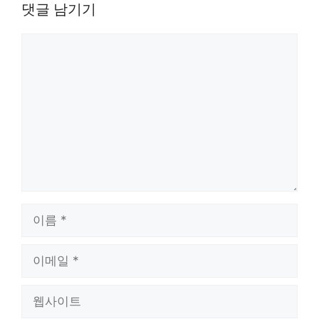
댓글 남기기
댓
글
이
름
이
메
일
웹
사