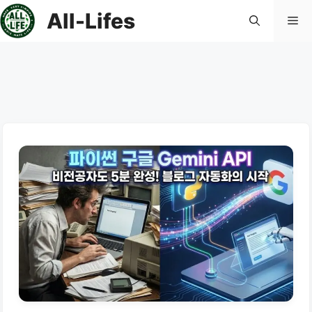
컨
All-Lifes
메
텐
츠
로
뉴
건
너
뛰
기