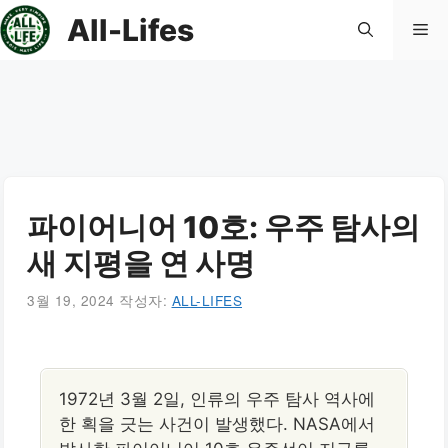
컨
All-Lifes
메
텐
츠
로
뉴
건
너
뛰
기
파이어니어 10호: 우주 탐사의
새 지평을 연 사명
3월 19, 2024
작성자:
ALL-LIFES
1972년 3월 2일, 인류의 우주 탐사 역사에
한 획을 긋는 사건이 발생했다. NASA에서