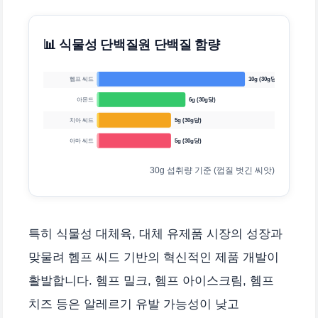
📊 식물성 단백질원 단백질 함량
헴프 씨드
10g (30g당)
아몬드
6g (30g당)
치아 씨드
5g (30g당)
아마 씨드
5g (30g당)
30g 섭취량 기준 (껍질 벗긴 씨앗)
특히 식물성 대체육, 대체 유제품 시장의 성장과
맞물려 헴프 씨드 기반의 혁신적인 제품 개발이
활발합니다. 헴프 밀크, 헴프 아이스크림, 헴프
치즈 등은 알레르기 유발 가능성이 낮고