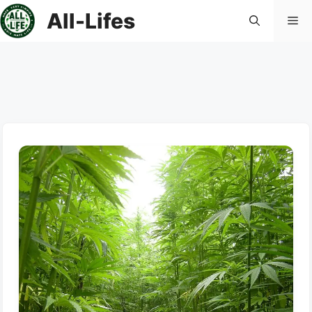
컨
All-Lifes
메
텐
츠
로
뉴
건
너
뛰
기