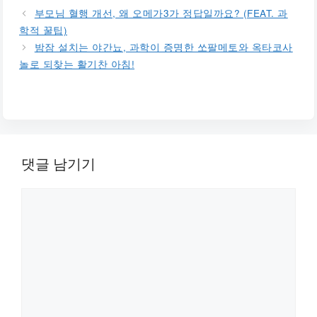
부모님 혈행 개선, 왜 오메가3가 정답일까요? (FEAT. 과
학적 꿀팁)
밤잠 설치는 야간뇨, 과학이 증명한 쏘팔메토와 옥타코사
놀로 되찾는 활기찬 아침!
댓글 남기기
댓
글