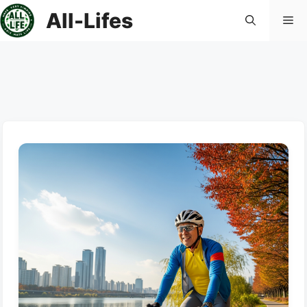
컨
All-Lifes
메
텐
츠
로
뉴
건
너
뛰
기