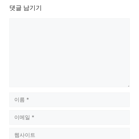
댓글 남기기
댓
글
이
름
이
메
일
웹