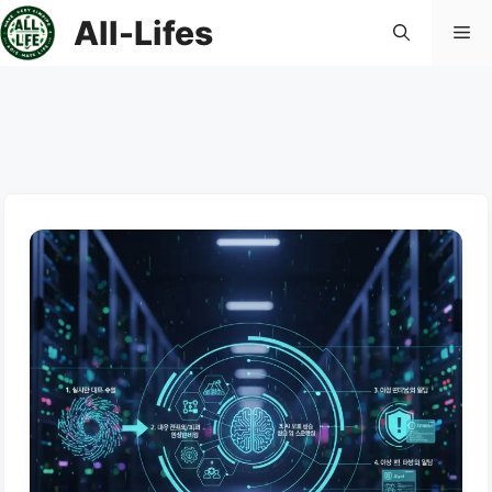
컨
All-Lifes
메
텐
츠
로
뉴
건
너
뛰
기