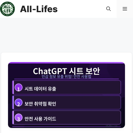
컨
All-Lifes
메
텐
츠
로
뉴
건
너
뛰
기