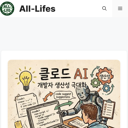
컨
All-Lifes
메
텐
츠
로
뉴
건
너
뛰
기