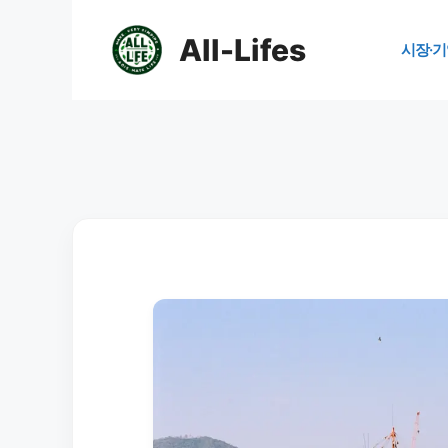
컨
텐
All-Lifes
시장·기
츠
로
건
너
뛰
기