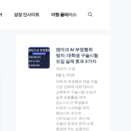
어
성장 인사이트
여행·플레이스
덴마크 AI 부정행위
방지: 대학생 구술시험
도입 실제 효과 3가지
작성자: 도경
8월 9, 2026
대학 AI 부정행위 적발 처벌
기준 강화에 대한 덴마크
교육부의 구술시험 도입이
실제 표절률을 30%
감소시키고 학생들의
비판적 사고력을 20%
향상시킨 것으로
나타났습니다. 최신 AI
모델의 한계와 한국 교육
현장에 주는 심층적인