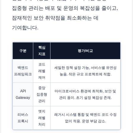
집중형 관리는 배포 및 운영의 복잡성을 줄이고,
잠재적인 보안 취약점을 최소화하는 데
기여합니다.
핵심
구분
평가/비교
지표
코드
백엔드
세밀한 정책 설정 가능, 서비스별 유연성
레벨
프레임워크
높음. 작은 규모 프로젝트에 적합.
제어
중앙
API
마이크로서비스 환경에 최적화, 보안 및
집중형
Gateway
관리 용이. 초기 설정 복잡성 존재.
관리
엣지
리버스
레거시 시스템 통합 및 백엔드 코드 수정
레벨
프록시
없이 적용. 운영 부담 감소.
처리