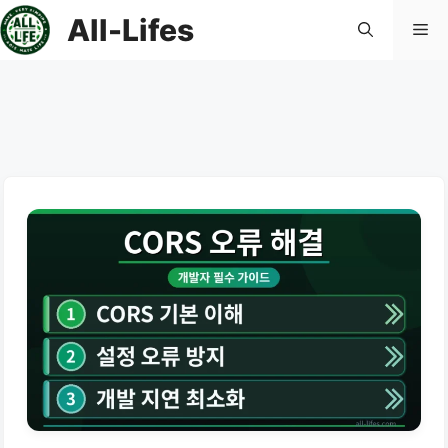
컨
All-Lifes
메
텐
츠
로
뉴
건
너
뛰
기