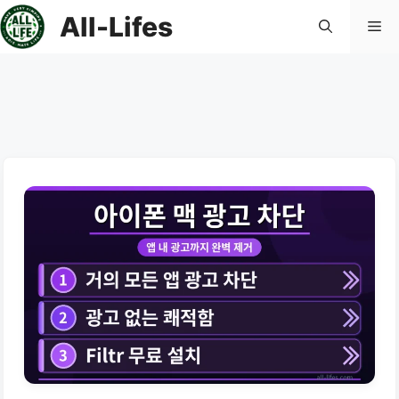
컨
All-Lifes
메
텐
츠
로
뉴
건
너
뛰
기