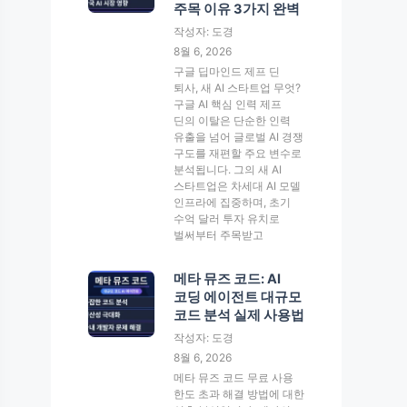
주목 이유 3가지 완벽
작성자: 도경
8월 6, 2026
구글 딥마인드 제프 딘
퇴사, 새 AI 스타트업 무엇?
구글 AI 핵심 인력 제프
딘의 이탈은 단순한 인력
유출을 넘어 글로벌 AI 경쟁
구도를 재편할 주요 변수로
분석됩니다. 그의 새 AI
스타트업은 차세대 AI 모델
인프라에 집중하며, 초기
수억 달러 투자 유치로
벌써부터 주목받고
메타 뮤즈 코드: AI
코딩 에이전트 대규모
코드 분석 실제 사용법
작성자: 도경
8월 6, 2026
메타 뮤즈 코드 무료 사용
한도 초과 해결 방법에 대한