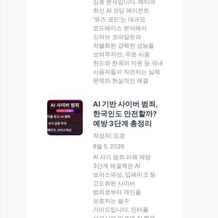
심층 분석입니다. 메타의
최신 AI 코딩 에이전트
'뮤즈 코드'는 대규모
코드베이스 분석에서
깃허브 코파일럿과
차별화된 강력한 성능을
보여주지만, 무료 사용
한도와 한국어 지원 등 국내
사용자들이 직면하는 실제
문제와 현실적인 해결
AI 기반 사이버 범죄,
한국인도 안전할까?
예방 3단계 총정리
작성자: 도경
8월 5, 2026
AI 사기 범죄 피해 예방
3단계 해결책은 AI
보이스피싱, 딥페이크 등
고도화된 사이버
범죄로부터 개인을
보호하는 필수
가이드입니다. 인터폴