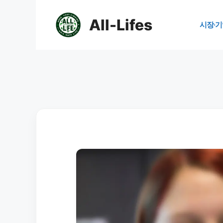
컨
텐
All-Lifes
시장·기
츠
로
건
너
뛰
기