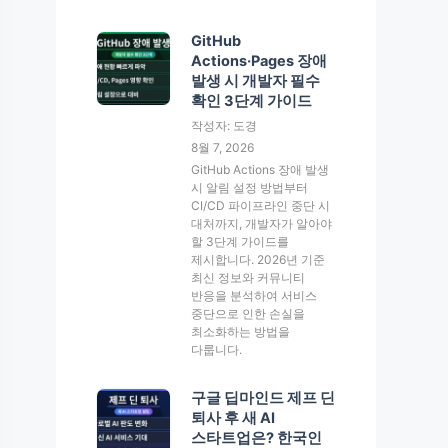
GitHub
Actions·Pages 장애
발생 시 개발자 필수
확인 3단계 가이드
작성자: 도경
8월 7, 2026
GitHub Actions 장애 발생
시 알림 설정 방법부터
CI/CD 파이프라인 중단 시
대처까지, 개발자가 알아야
할 3단계 가이드를
제시합니다. 2026년 기준
최신 정보와 커뮤니티
반응을 분석하여 서비스
중단으로 인한 손실을
최소화하는 방법을
다룹니다.
구글 딥마인드 제프 딘
퇴사 후 새 AI
스타트업은? 한국인